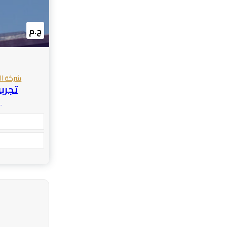
ج.م
شركة الف
س