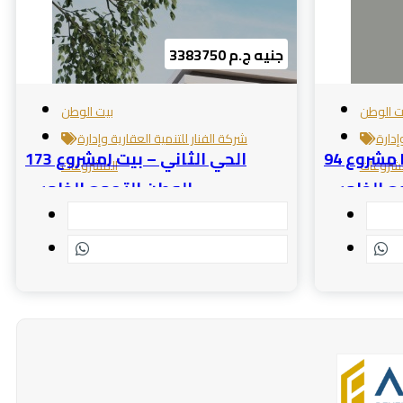
3383750 جنيه ج.م
ت الوطن
بيت الوطن
إدارة
شركة الفنار للتنمية العقارية وإدارة
مشروع 94 D الحي الخامس – بيت
مشروع 173J الحي الثاني – بيت
شروعات
المشروعات
مع الخامس
الوطن التجمع الخامس