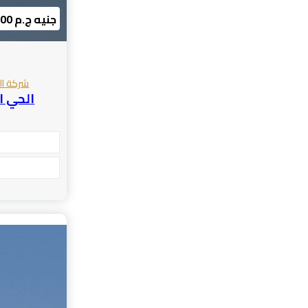
6110000 جنيه ج.م
شركة الف