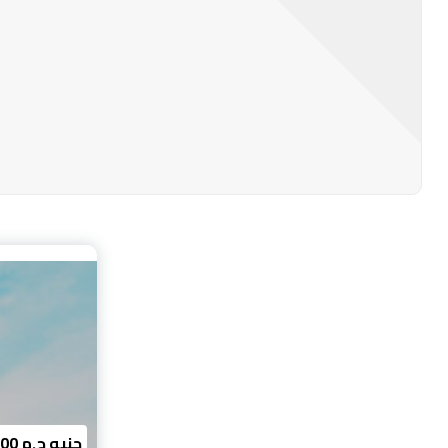
3170000 جنيه ج.م