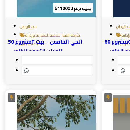
6110000 جنيه ج.م
ت الوطن
بيت الوطن
إدارة
شركة الفنار للتنمية العقارية وإدارة
مشروع 60G الحي الأول – بيت الوطن
مشروع 50F الحي الخامس – بيت
شروعات
المشروعات
ع الخامس
الوطن التجمع الخامس