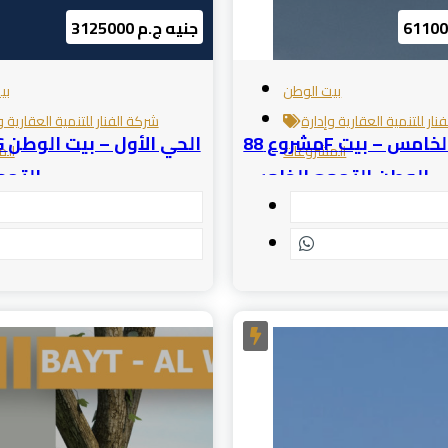
3125000 جنيه ج.م
بيت الوطن
بي
نار للتنمية العقارية وإدارة
شركة الفنار للتنمية العقارية و
مشروع 88F الحي الخامس – بيت
المشروعات
الم
الوطن التجمع الخامس
التجم