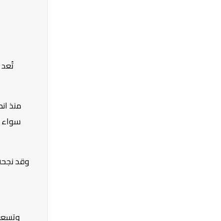
تُعد
منذ ان
سواء ف
وقد نجحت
وتسعى 