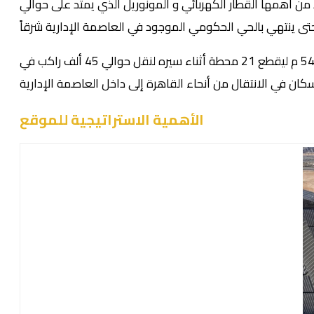
ن أهمها القطار الكهربائي و المونوريل الذي يمتد على حوالي
ويساعد بشكل كبير في تقليص الازدحام المروري ويساعد خط المونوريل الذي يصل غرب القاهرة جنوب العاصمة الإدارية على طول 54 م ليقطع 21 محطة أثناء سيره لنقل حوالي 45 ألف راكب في
الأهمية الاستراتيجية للموقع