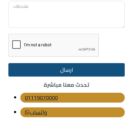
ارسال
تحدث معنا مباشرة
01119070000
واتساب